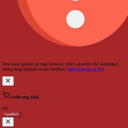
Para mag-upload ng mga larawan, video, at audio file, kailangan
mong mag-upgrade sa pro member.
Mag-upgrade sa Pro
I-edit ang Alok
0%
I-publish