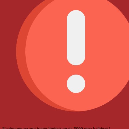
Naabot mo na ang iyong limitasyon na 5000 mga kaibigan!