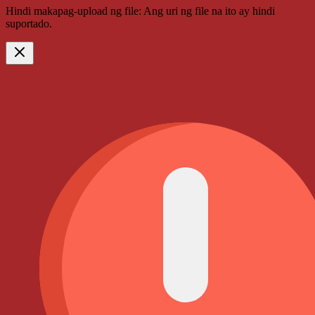
Hindi makapag-upload ng file: Ang uri ng file na ito ay hindi
suportado.