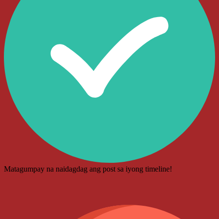
Matagumpay na naidagdag ang post sa iyong timeline!