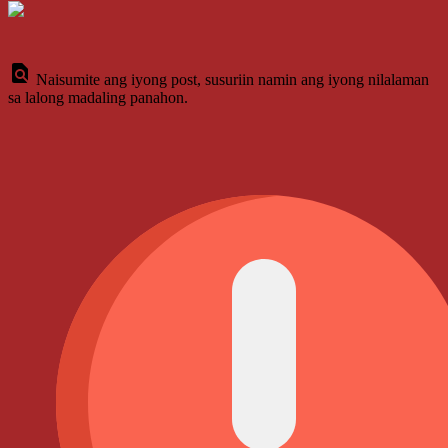
Naisumite ang iyong post, susuriin namin ang iyong nilalaman
sa lalong madaling panahon.