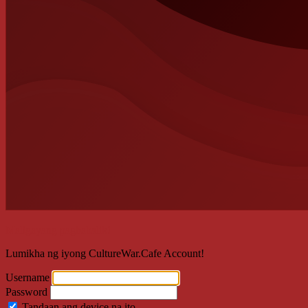
Maligayang pagbabalik!
Lumikha ng iyong CultureWar.Cafe Account!
Username
Password
Tandaan ang device na ito