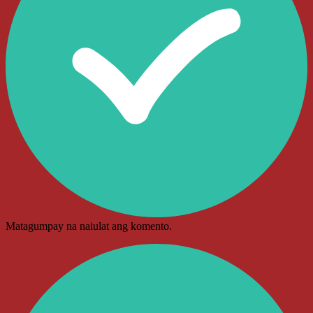
Matagumpay na naiulat ang komento.