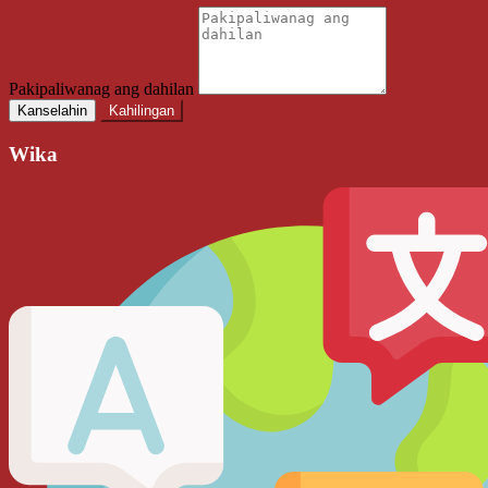
Pakipaliwanag ang dahilan
Kanselahin
Kahilingan
Wika