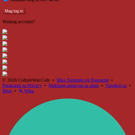
Nakalimutan ang password?
Mag log in
Walang account?
Magrehistro
© 2026 CultureWar.Cafe •
Mga Tuntunin ng Paggamit
•
Patakaran sa Privacy
•
Makipag-ugnayan sa amin
•
Tungkol sa
•
Blog
•
Wika